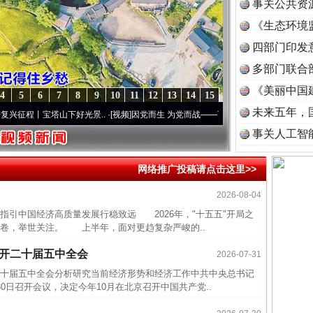
事关公共资
《生态环境
读
四部门印发
多部门联合
《美丽中国
4
5
6
7
8
9
10
11
12
13
14
15
未来五年，
程丨宝塔山下好光景..
·[视频]
因党而生 为党而战——百年“纪”事⑧加强纪律..
·[视频]
牢
事关人工智
网络推广投稿请点击这里>>
近期涉
2026-08-04
半生相
指引中国经济高质量发展行稳致远 2026年，"十五五"开局之
卷，举世关注。 上半年，面对更趋复杂严峻的..
一纸欠
26万
召开二十届五中全会
2026-07-31
杨天
十届五中全会分析研究当前经济形势和经济工作中共中央总书记
日召开会议，决定今年10月在北京召开中国共产党..
传销头
四川省