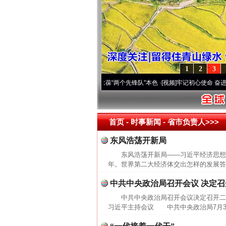
1
2
3
年 深刻改变雪域高原..
·[视频]
永葆“两个先锋队”本色
·[视频]
牢记初心使命 奋进复兴征
首页
- 时事新闻 -
省市负责人>>>
东风浩荡开新局
东风浩荡开新局——习近平经济思想
年。世界第二大经济体交出怎样的发展答
中共中央政治局召开会议 决定
中共中央政治局召开会议决定召开二
习近平主持会议 中共中央政治局7月30