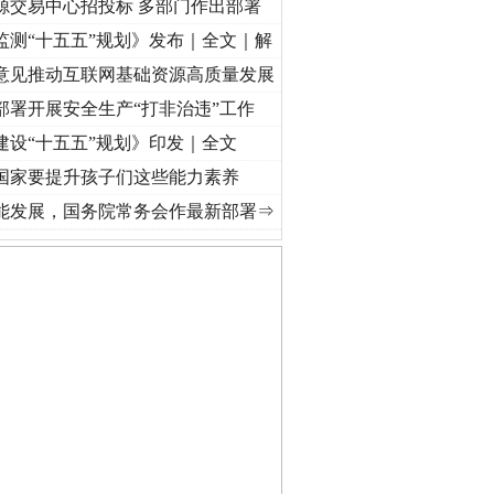
源交易中心招投标 多部门作出部署
监测“十五五”规划》发布｜全文｜解
意见推动互联网基础资源高质量发展
部署开展安全生产“打非治违”工作
建设“十五五”规划》印发｜全文
国家要提升孩子们这些能力素养
记初心使命 奋进复兴征程丨“转折之城”激荡..
·[视频]
牢记初心使命 奋进复兴征程丨红船起
能发展，国务院常务会作最新部署⇒
私家车群死群伤事故多发..
守，一别两宽：这场老年..
条伤亲情 巡回调解促和..
保费，离婚时为何要分走一..
誉，不得录用为公务员
目出狱后办书院暴力管教..
公安厅征集新型黑恶违法..