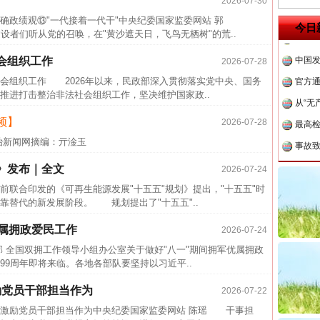
2026-07-30
确政绩观⑬"一代接着一代干"中央纪委国家监委网站 郭
中方对
今日
们听从党的召唤，在"黄沙遮天日，飞鸟无栖树"的荒..
中国发
会组织工作
2026-07-28
官方
组织工作 2026年以来，民政部深入贯彻落实党中央、国务
从“无
推进打击整治非法社会组织工作，坚决维护国家政..
最高
频】
2026-07-28
事故致
治新闻网摘编：亓淦玉
近期涉
》发布｜全文
2026-07-24
半生相
合印发的《可再生能源发展"十五五"规划》提出，"十五五"时
一纸欠
靠替代的新发展阶段。 规划提出了"十五五"..
26万
优属拥政爱民工作
2026-07-24
杨天
部 全国双拥工作领导小组办公室关于做好"八一"期间拥军优属拥政
传销头
9周年即将来临。各地各部队要坚持以习近平..
四川省
励党员干部担当作为
茶叶“炒上天”
2026-07-22
中方对
治激励党员干部担当作为中央纪委国家监委网站 陈瑶 干事担