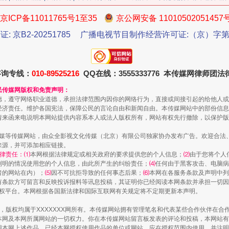
今年投资意愿榜揭晓
京ICP备11011765号1至35
京公网安备 11010502051457
证: 京B2-20251785
广播电视节目制作经营许可证:（京）字第3
咨询专线：
010-89525216
QQ在线：3555333776 本传媒网律师团
民传媒网版权和免责声明：
德，遵守网络职业道德，承担法律范围内因你的网络行为，直接或间接引起的给他人或
经济责任。维护各国宪法，保障公民的言论自由和新闻自由。本传媒网站中的部份信息
请来函来电说明本网站提供内容系本人或法人版权所有，网站有权先行撤除，以保护版
传媒等传媒网站，由众全影视文化传媒（北京）有限公司独家协办发布广告。欢迎合法
来源，并可添加相应链接。
律责任：⑴
本网根据法律规定或相关政府的要求提供您的个人信息；
⑵
由于您将个人
魏明亮严重违纪违法案透视
列明的情况使用您的个人信息，由此所产生的纠纷责任；
⑷
任何由于黑客攻击、电脑病
者的网站在内）；
⑸
因不可抗拒导致的任何事态后果；
⑹
本网在各服务条款及声明中列
有条款方可留言和反映投诉报料等讯息投稿，其证明你已经阅读本网条款并承担一切因
语权平台。本网根据各国新法律和国际互联网有关规定将不定期更新本声明。
作品，版权均属于XXXXXXX网所有。本传媒网站拥有管理笔名和代表某些合作伙伴在
本网及本网所属网站的一切权力。你在本传媒网站留言板发表的评论和投稿，本网站有
本网上述作品。已经本网授权使用作品的单位或网站，应在授权范围内使用，并注明“来