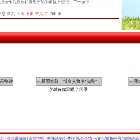
中国发
担当作为必须在遵规守纪的前提下进行。二十届中..
官方
条信息
首页
上页
下页
末页
共 266 页
从“无
最高
事故致
谢谢有你温暖了四季
我们
|
公众采编部
|
法律声明
| 中国/法制/公共/全民/公众/农业/文化/视频/检察/法院/法治