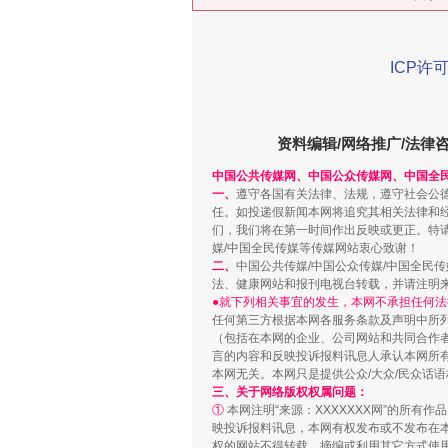
在谋一域中谋全局
ICP许可
资料编辑/网络推广/法律
中国公共传媒网、中国公众传媒网、中国全
一、
遵守各国有关法律、法规，遵守社会公
任。如投递假新闻本网将追究其相关法律和
们，我们将在第一时间作出反映或更正。特
媒/中国全民传媒等传媒网站衷心致谢！
二、
中国公共传媒/中国公众传媒/中国全民
法、健康网站和报刊电视台转载，并请注明
习近平的博鳌关键词
●就下列相关事宜的发生，本网不承担任何法
任何第三方根据本网各服务条款及声明中所
（包括在本网的企业、公司网站和共同合作
言的内容和反映投诉报料讯息人承认本网所
本网无关。本网只是提供公众/大众/民众话
三、关于网络版权权属问题：
①
本网注明“来源：XXXXXXX网”的所有
映投诉报料讯息，本网有权发布或不发布在
权的网站不得转载、摘编或利用其它方式使用