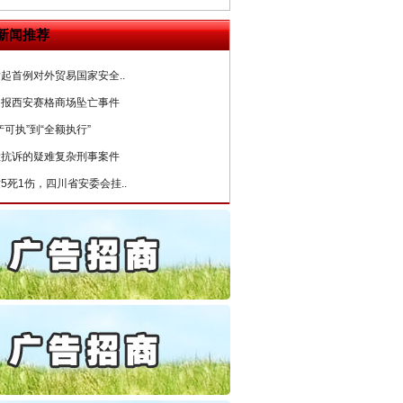
6家美国实体采取反制措..
新闻推荐
起首例对外贸易国家安全..
通报西安赛格商场坠亡事件
产可执”到“全额执行”
检抗诉的疑难复杂刑事案件
5死1伤，四川省安委会挂..
私家车群死群伤事故多发..
守，一别两宽：这场老年..
条伤亲情 巡回调解促和..
保费，离婚时为何要分走一..
誉，不得录用为公务员
目出狱后办书院暴力管教..
公安厅征集新型黑恶违法..
“神药”背后的真相
6家美国实体采取反制措..