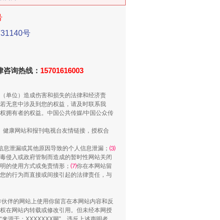
新中国诞生的见证
号
1140号
法律咨询热线：
15701616003
（单位）造成伤害和损失的法律和经济责
若无意中涉及到您的权益，请及时联系我
权拥有者的权益。中国公共传媒/中国公众传
、健康网站和报刊电视台友情链接，授权合
信息泄漏或其他原因导致的个人信息泄漏；
⑶
千亩耕地变“别墅”
毒侵入或政府管制而造成的暂时性网站关闭
明的使用方式或免责情形；
⑺
你在本网站留
您的行为而直接或间接引起的法律责任，与
合作伙伴的网站上使用你留言在本网站内容和反
权在网站内转载或修改引用。但未经本网授
源于：XXXXXXX网”。违反上述声明者，