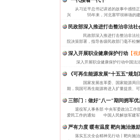
“一代接着一代干”
从习近平总书记讲述的故事中感悟正
兴 55年来，河北塞罕坝林场的建设者
民政部深入推进打击整治非法社
民政部深入推进打击整治非法社会
院决策部署，指导各级民政部门毫不松懈
深入开展职业健康保护行动
【视
深入开展职业健康保护行动中国法
《可再生能源发展“十五五”规划
国家发展改革委、国家能源局日前联
期，我国可再生能源将进入扩量提质、可
三部门：做好"八一"期间拥军
退役军人事务部 中央军委政治工作
爱民工作的通知 中国人民解放军建军9
网上购药对药下症？
严有力度 暖有温度 靶向施治激
落实五次全会精神见行动丨靶向施