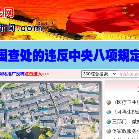
>
网络推广投稿
点击进入>>>
《医疗卫生
《可再生能
三部门：做
促家政服务