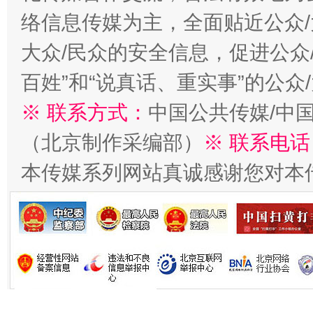
络信息传媒为主，全面贴近公众/
今
在谋一域中谋全局
大众/民众的安全信息，促进公众
百姓”和“说真话、重实事”的公众
※ 联系方式：
中国公共传媒/中
（北京制作采编部）
※ 联系电话
本传媒系列网站真诚感谢您对本
习近平的博鳌关键词
魏明亮