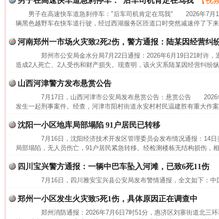
男子在高速快车道急刹停车：“后车司机肯定在骂我”
【视
男子在高速快车道急刹停车："后车司机肯定在骂我" 2026年7月
辆黑色越野车在快车道行驶，经过西湖服务区匝道口时突然减速停了下来，
河南郑州一市场火灾致2死2伤，警方通报：陆某因经营纠
郑州市公安局金水分局7月22日通报：2026年6月19日21时许
造成2人死亡、2人受伤和财产损失。现查明，该火灾系陆某因经营纠纷纵
山西河津警方发布悬赏公告
7月17日，山西河津市公安局发布悬赏公告：悬赏公告 2026年
发生一起刑事案件。经查，河津市阳村街道永安村村民温建胜有重大作案
沈阳一小区地库局部塌陷 91户居民已转移
7月16日，沈阳经济技术开发区管理委员会发布情况通报：14日美
局部塌陷，无人员伤亡，91户居民紧急转移。经检测楼栋无结构损伤，相
四川宝兴警方通报：一辆中巴车坠入河滩，已致6死11伤
7月16日，四川雅安宝兴县公安局发布警情通报，全文如下：中
郑州一小区发生火灾致5死1伤，具体原因正在调查中
郑州消防通报：2026年7月6日7时51分，惠济区刘寨街道北三环