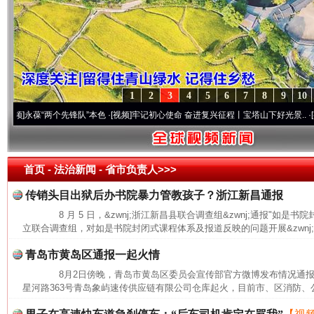
1
2
3
4
5
6
7
8
9
10
葆“两个先锋队”本色
·[视频]
牢记初心使命 奋进复兴征程丨宝塔山下好光景..
·[视频]
因
首页
- 法治新闻 -
省市负责人>>>
传销头目出狱后办书院暴力管教孩子？浙江新昌通报
8 月 5 日，&zwnj;浙江新昌县联合调查组&zwnj;通报"如是
立联合调查组，对如是书院封闭式课程体系及报道反映的问题开展&zwnj;
青岛市黄岛区通报一起火情
8月2日傍晚，青岛市黄岛区委员会宣传部官方微博发布情况通报
星河路363号青岛象屿速传供应链有限公司仓库起火，目前市、区消防、公