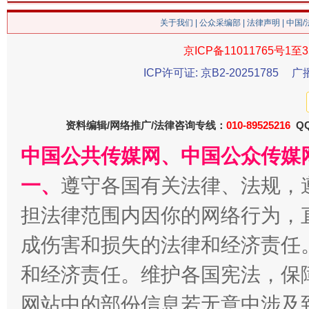
关于我们
|
公众采编部
|
法律声明
| 中国
京ICP备11011765号1至3
今
在谋一域中谋全局
ICP许可证: 京B2-20251785
广
资料编辑/网络推广/法律咨询专线：
010-89525216
QQ
中国公共传媒网、中国公众传媒
一、
遵守各国有关法律、法规，
担法律范围内因你的网络行为，
成伤害和损失的法律和经济责任
习近平的博鳌关键词
魏明亮
和经济责任。维护各国宪法，保
网站中的部份信息若无意中涉及