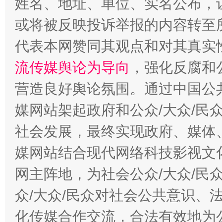
姓名、地址、单位、实名公布，让
或将被反映投诉举报的内容转至
代表本网赞同其观点和对其真实
流传媒舆论为导向
，强化反腐和
营造良好舆论氛围。通过中国公共
媒网站架起政府和公众/大众/民
这是一记警钟！
谢
社会发展，最终实现政府、媒体、
媒网站结合现代网络科技影视文
网主阵地，为社会公众/大众/民
众/大众/民众对社会公共意识、
化传媒合作交流，合法有效地为公