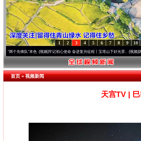
1
2
3
4
5
6
7
8
9
10
先锋队”本色
·[视频]
牢记初心使命 奋进复兴征程丨宝塔山下好光景..
·[视频]
因党而生 为
首页
»
视频新闻
天宫TV |