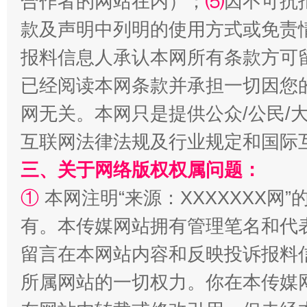
合作者的网站在内）；
⑸
因不可抗
款及声明中列明的使用方式或免责
报料信息人承认本网所有条款方可
已经阅读本网条款并承担一切因您
揭批美国五大"原罪"
"炒
网无关。本网只是提供公众/公民/
互联网法律法规及行业规定和国际
三、关于网络版权权属问题：
①
本网注明“来源：XXXXXXX网”
有。本传媒网站拥有管理笔名和代
留言在本网站内容和反映投诉报料
解纷+调解+退费，一次搞定
所属网站的一切权力。你在本传媒