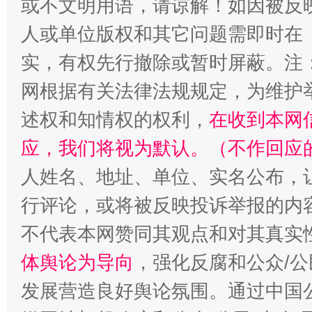
或不文明用语，请谅解！如因被反
漫山遍野的桃花与雪山、麦地、白藏房
除了
人或单位版权和其它问题需即时在
实，有权先行撤除或暂时屏蔽。注
网根据有关法律法规规定，为维护
述权和知情权的权利，
在收到本网
应，我们将视为默认。（不作回应
人姓名、地址、单位、实名公布，让
行评论，或将被反映投诉举报的内
招工难、用工荒背后
不代表本网赞同其观点和对其真实
体舆论为导向
，强化反腐和公众/公
发展营造良好舆论氛围。通过中国公