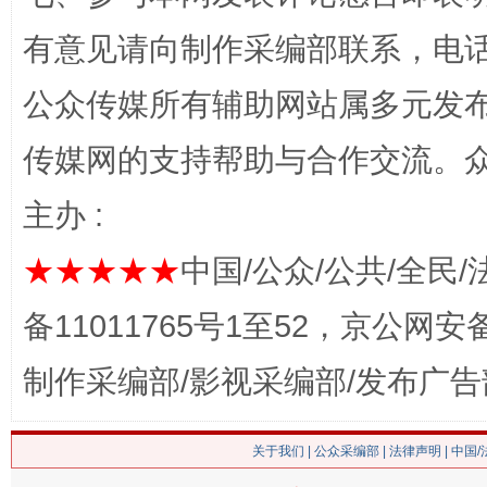
有意见请向制作采编部联系，电话：0
公众传媒所有辅助网站属多元发
传媒网的支持帮助与合作交流。
网上购药对药下症？
主办 :
★★★★★
中国/公众/公共/全民/
备11011765号1至52，京公网安备：
制作采编部/影视采编部/发布广告
这是一记警钟！
谢
关于我们
|
公众采编部
|
法律声明
| 中国