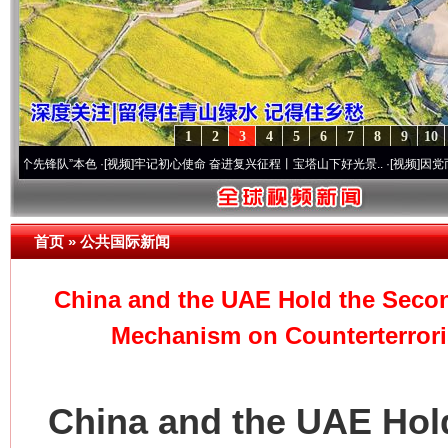
1
2
3
4
5
6
7
8
9
10
队”本色
·[视频]
牢记初心使命 奋进复兴征程丨宝塔山下好光景..
·[视频]
因党而生 为党而
首页
»
公共国际新闻
China and the UAE Hold the Secon
Mechanism on Counterterrori
China and the UAE Hold