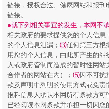
链接，授权合法、健康网站和报刊
链接。
●就下列相关事宜的发生，本网不
生
相关政府的要求提供您的个人信息
“刷贴”乱象丛生
的个人信息泄漏；
⑶
任何第三方根
用您的个人信息，由此所产生的纠
入或政府管制而造成的暂时性网站
合作者的网站在内）；
⑸
因不可抗
款及声明中列明的使用方式或免责
报料信息人承认本网所有条款方可
揭批美国五大"原罪"
"炒
已经阅读本网条款并承担一切因您