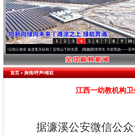
1
2
3
4
5
6
7
8
9
10
使命 奋进复兴征程丨宝塔山下好光景..
·[视频]
因党而生 为党而战——百年“纪”事⑧加强
首页
»
舆情/呼声/维权
江西一幼教机构卫
据濂溪公安微信公众号