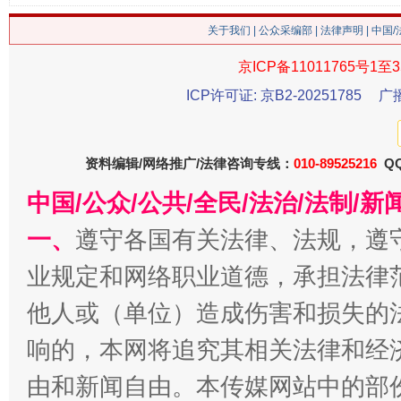
今
在谋一域中谋全局
关于我们
|
公众采编部
|
法律声明
| 中国
京ICP备11011765号1至3
ICP许可证: 京B2-20251785
广
资料编辑/网络推广/法律咨询专线：
010-89525216
QQ
中国/公众/公共/全民/法治/法制/
一、
遵守各国有关法律、法规，遵
习近平的博鳌关键词
魏明亮
业规定和网络职业道德，承担法律
他人或（单位）造成伤害和损失的
响的，本网将追究其相关法律和经
由和新闻自由。本传媒网站中的部