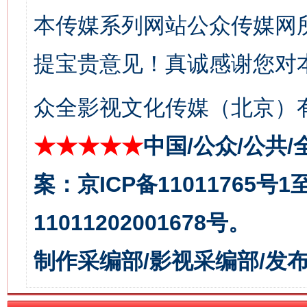
本传媒系列网站公众传媒网
今
在谋一域中谋全局
提宝贵意见！真诚感谢您对
众全影视文化传媒（北京）有
★★★★★
中国/公众/公共/
案：京ICP备11011765号
习近平的博鳌关键词
11011202001678号。
魏明亮
制作采编部/影视采编部/发