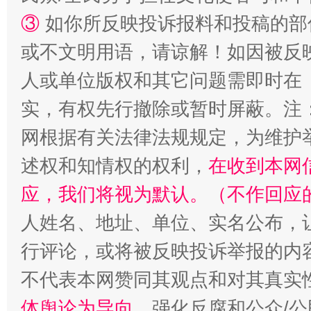
③
如你所反映投诉报料和投稿的部
或不文明用语，请谅解！如因被反
招工难、用工荒背后
人或单位版权和其它问题需即时在
实，有权先行撤除或暂时屏蔽。注
网根据有关法律法规规定，为维护
述权和知情权的权利，
在收到本网
应，我们将视为默认。（不作回应
人姓名、地址、单位、实名公布，让
行评论，或将被反映投诉举报的内
不代表本网赞同其观点和对其真实
体舆论为导向
，强化反腐和公众/公