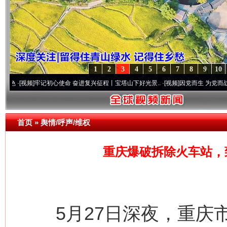
1
2
3
4
5
6
7
8
9
10
]
牢记初心使命 奋进复兴征程丨宝塔山下好光景..
·[视频]
因党而生 为党而战——百年“纪
首页
»
舆情/呼声/维权
重庆爆破拆除火车站，
5月27日深夜，重庆市