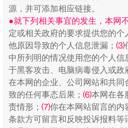
源，并可添加相应链接。
●就下列相关事宜的发生，本网
定或相关政府的要求提供您的个
他原因导致的个人信息泄漏；
⑶
揭批美国五大"原罪"
"炒
中所列明的情况使用您的个人信
于黑客攻击、电脑病毒侵入或政
在本网的企业、公司网站和共同
致的任何事态后果；
⑹
本网在各
责情形；
⑺
你在本网站留言的内
条款方可留言和反映投诉报料等
解纷+调解+退费，一次搞定