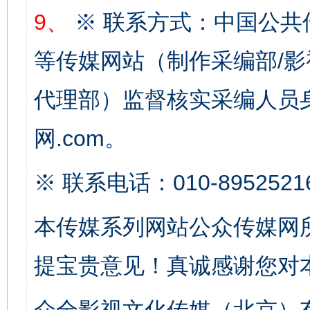
9、
※ 联系方式：中国公共
等传媒网站（制作采编部/影
习近平的博鳌关键词
代理部）监督核实采编人员身
魏明亮
网.com。
※ 联系电话：010-8952521
本传媒系列网站公众传媒网
提宝贵意见！真诚感谢您对
生
“刷贴”乱象丛生