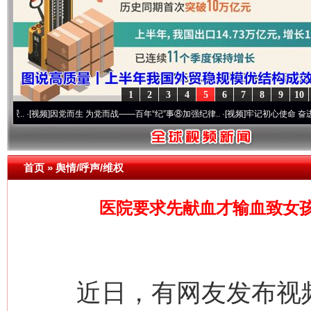
1
2
3
4
5
6
7
8
9
10
因党而生 为党而战——百年“纪”事⑧加强纪律..
·[视频]
牢记初心使命 奋进复兴征程丨“转
首页
»
舆情/呼声/维权
医院要求先献血才输血致女
近日，有网友发布视频