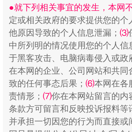
●就下列相关事宜的发生，本网
定或相关政府的要求提供您的个
他原因导致的个人信息泄漏；
⑶
揭批美国五大"原罪"
"炒
中所列明的情况使用您的个人信
于黑客攻击、电脑病毒侵入或政
在本网的企业、公司网站和共同
致的任何事态后果；
⑹
本网在各
责情形；
⑺
你在本网站留言的内
条款方可留言和反映投诉报料等
解纷+调解+退费，一次搞定
并承担一切因您的行为而直接或