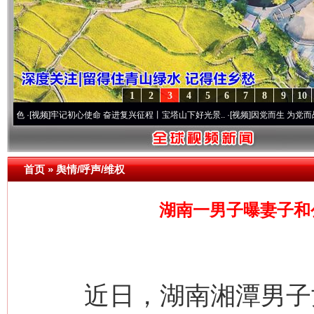
1
2
3
4
5
6
7
8
9
10
频]
牢记初心使命 奋进复兴征程丨宝塔山下好光景..
·[视频]
因党而生 为党而战——百年“
首页
»
舆情/呼声/维权
湖南一男子曝妻子和
近日，湖南湘潭男子尹