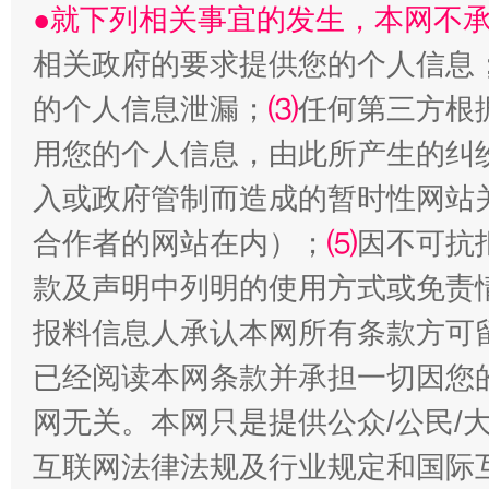
●就下列相关事宜的发生，本网不
“刷贴”乱象丛生
相关政府的要求提供您的个人信息
的个人信息泄漏；
⑶
任何第三方根
用您的个人信息，由此所产生的纠
入或政府管制而造成的暂时性网站
合作者的网站在内）；
⑸
因不可抗
款及声明中列明的使用方式或免责
揭批美国五大"原罪"
"炒
报料信息人承认本网所有条款方可
已经阅读本网条款并承担一切因您
网无关。本网只是提供公众/公民/
互联网法律法规及行业规定和国际