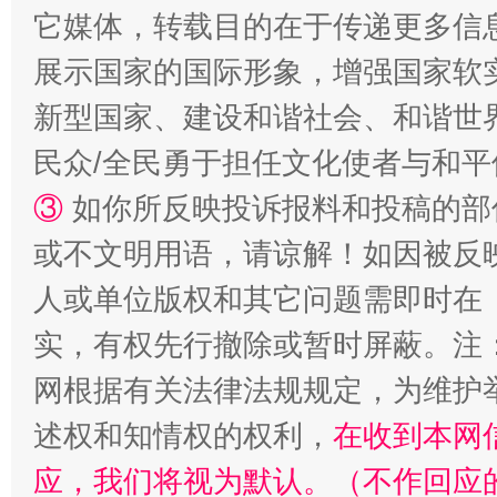
它媒体，转载目的在于传递更多信
展示国家的国际形象，增强国家软
新型国家、建设和谐社会、和谐世界
民众/全民勇于担任文化使者与和
漫山遍野的桃花与雪山、麦地、白藏房
除了
③
如你所反映投诉报料和投稿的部
或不文明用语，请谅解！如因被反
人或单位版权和其它问题需即时在
实，有权先行撤除或暂时屏蔽。注
网根据有关法律法规规定，为维护
述权和知情权的权利，
在收到本网
应，我们将视为默认。（不作回应
招工难、用工荒背后