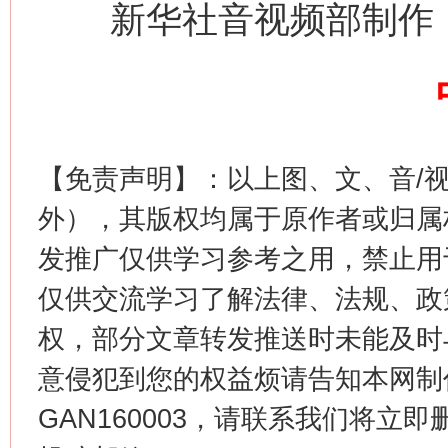
新华社音视频部制作
这是一记警钟！
谢
【免责声明】：以上图、文、音/
外），其版权均属于原作者或归属
发推广仅供学习参考之用，禁止用
仅供交流学习了解法律、法规、政
权，部分文章转发推送时未能及时
意侵犯到您的权益烦请告知本网制作采编
今
GAN160003，请联系我们将立即删
在谋一域中谋全局