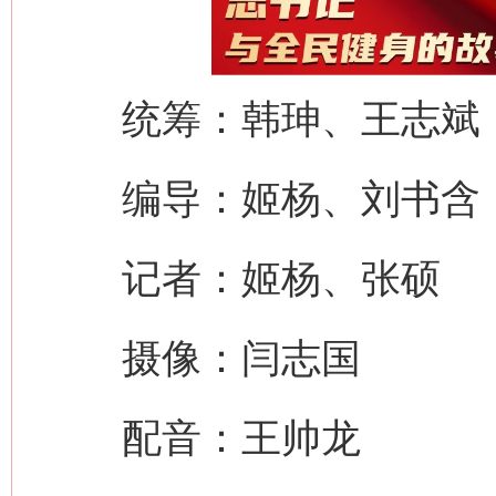
统筹：韩珅、王志斌
编导：姬杨、刘书含
记者：姬杨、张硕
摄像：闫志国
网上购药对药下症？
配音：王帅龙