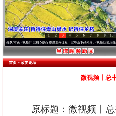
1
2
3
4
5
6
7
8
9
10
本色
·[视频]
牢记初心使命 奋进复兴征程丨宝塔山下好光景..
·[视频]
因党而生 为党而战—
首页
»
政要论坛
微视频丨总
原标题：微视频丨总书