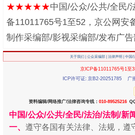
★★★★★
中国/公众/公共/全民/
备11011765号1至52，京公网安备：
这是一记警钟！
谢
制作采编部/影视采编部/发布广告
关于我们
|
公众采编部
|
法律声明
| 中国
京ICP备11011765号1至3
ICP许可证: 京B2-20251785
广
资料编辑/网络推广/法律咨询专线：
010-89525216
QQ
今
中国/公众/公共/全民/法治/法制/
在谋一域中谋全局
一、
遵守各国有关法律、法规，遵