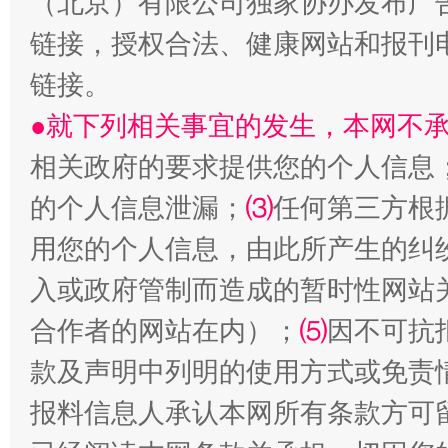
（北京）有限公司独家协办发布广
链接，授权合法、健康网站和报刊
链接。
生
“刷贴”乱象丛生
●就下列相关事宜的发生，本网不
相关政府的要求提供您的个人信息
的个人信息泄漏；
⑶
任何第三方根
用您的个人信息，由此所产生的纠
入或政府管制而造成的暂时性网站
合作者的网站在内）；
⑸
因不可抗
款及声明中列明的使用方式或免责
揭批美国五大"原罪"
"炒
报料信息人承认本网所有条款方可