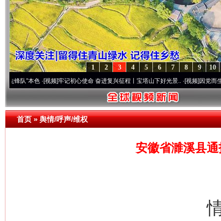
1
2
3
4
5
6
7
8
9
10
本色
·[视频]
牢记初心使命 奋进复兴征程丨宝塔山下好光景..
·[视频]
因党而生 为党而战—
首页
»
舆情/呼声/维权
安徽省濉溪县通