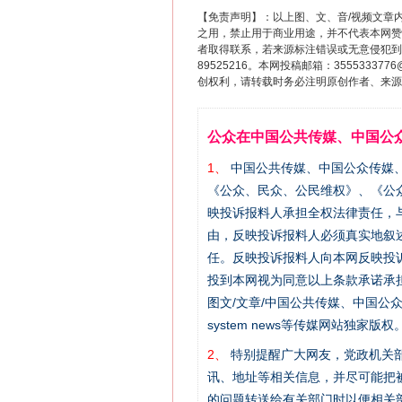
【免责声明】：以上图、文、音/视频文章
之用，禁止用于商业用途，并不代表本网赞
者取得联系，若来源标注错误或无意侵犯到您的
89525216。本网投稿邮箱：355533
创权利，请转载时务必注明原创作者、来源：
公众在中国公共传媒、中国公
1、
中国公共传媒、中国公众传媒、中国全民传
《公众、民众、公民维权》、《公
映投诉报料人承担全权法律责任，
由，反映投诉报料人必须真实地叙
任。反映投诉报料人向本网反映投
投到本网视为同意以上条款承诺承担
图文/文章/中国公共传媒、中国公众传媒、中国
system news等传媒网站独
2、
特别提醒广大网友，党政机关部
讯、地址等相关信息，并尽可能把
的问题转送给有关部门时以便相关