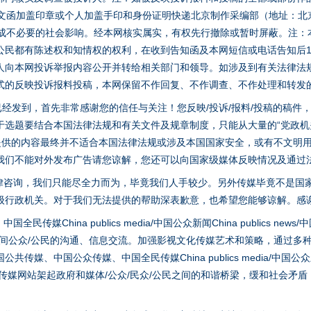
面文函加盖印章或个人加盖手印和身份证明快递北京制作采编部（地址：北
避免造成不必要的社会影响。经本网核实属实，有权先行撤除或暂时屏蔽。注
公民都有陈述权和知情权的权利，在收到告知函及本网短信或电话告知后1
人向本网投诉举报内容公开并转给相关部门和领导。如涉及到有关法律法
式的反映投诉报料投稿，本网保留不作回复、不作调查、不作处理和转发
稿已经发到，首先非常感谢您的信任与关注！您反映/投诉/报料/投稿的稿
选题要结合本国法律法规和有关文件及规章制度，只能从大量的“党政机关部
您提供的内容最终并不适合本国法律法规或涉及本国国家安全，或有不文明
我们不能对外发布广告请您谅解，您还可以向国家级媒体反映情况及通过
律咨询，我们只能尽全力而为，毕竟我们人手较少。另外传媒毕竟不是国
级行政机关。对于我们无法提供的帮助深表歉意，也希望您能够谅解。感
hina publics media/中国公众新闻China publics news/中国法制
之间公众/公民的沟通、信息交流。加强影视文化传媒艺术和策略，通过多
、中国公众传媒、中国全民传媒China publics media/中国公众新闻Chi
茶叶“炒上天”
tem news等传媒网站架起政府和媒体/公众/民众/公民之间的和谐桥梁，缓和