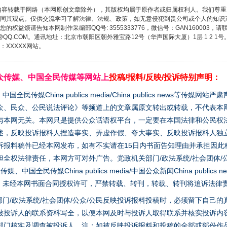
内容转载于网络（本网原创文章除外），其版权均属于原作者或归属权利人。我们尊
同其观点。仅供交流学习了解法律、法规、政策，如无意侵犯到贵公司或个人的知识
权益烦请告知本网制作采编部QQ号: 3555333776，微信号：GAN160003，请
3776@QQ.COM。通讯地址：北京市朝阳区朝外雅宝路12号（华声国际大厦）1层 1 
XXXXX网站。
众传媒、中国全民传媒等网站上
投稿/报料/反映/投诉特别声明：
媒China publics media/China publics news等传媒网
众、民众、公民说法评论》等频道上的文章属原文转出或转载，不代表本
与本网无关。本网只是提供公众话语权平台，一定要在本国法律和公民权
述，反映投诉报料人捏造事实、弄虚作假、夸大事实、反映投诉报料人独
诉报料稿件已经本网发布，如有不实请在15日内书面告知理由并承担因此
全权法律责任，本网方可对外广告。党政机关部门/政法系统/社会团体/公
全民传媒China publics media/中国公众新闻China publics new
家版权。未经本网书面合同授权许可，严禁转载、转刊，转载、转刊将追诉法律
门/政法系统/社会团体/公众/公民反映投诉报料投稿时，必须留下自己
被投诉人的联系资料写全，以便本网及时与投诉人取得联系并核实投诉内
部门核实及调查被投诉人。注：如被反映投诉报料和投稿的全部或部份作