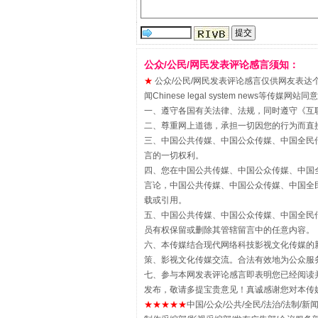
公众/公民/网民发表评论感言须知：
“刷贴”乱象丛生
★
公众/公民/网民发表评论感言仅供网友表达个人看法
闻Chinese legal system new
一、遵守各国有关法律、法规，同时遵守《
互
二、尊重网上道德，承担一切因您的行为而直
三、中国公共传媒、中国公众传媒、中国全民传媒China 
言的一切权利。
四、您在中国公共传媒、中国公众传媒、中国全民传媒Chin
言论，中国公共传媒、中国公众传媒、中国全民传媒China
载或引用。
五、中国公共传媒、中国公众传媒、中国全民传媒China 
员有权保留或删除其管辖留言中的任意内容。
揭批美国五大"原罪"
六、本传媒结合现代网络科技影视文化传媒的新
策、影视文化传媒交流。合法有效地为公众服
七、参与本网发表评论感言即表明您已经阅读并
发布，敬请多提宝贵意见！真诚感谢您对本传
★★★★★
中国/公众/公共/全民/法治/法制/新闻