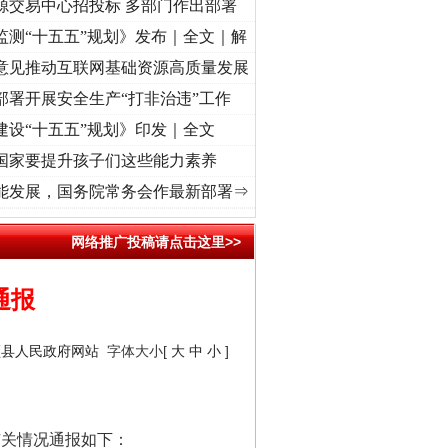
源交易中心招投标 多部门作出部署
监测“十五五”规划》发布｜全文｜解
意见推动互联网基础资源高质量发展
部署开展安全生产“打非治违”工作
建设“十五五”规划》印发｜全文
国家要提升孩子们这些能力素养
视频]
牢记初心使命 奋进复兴征程丨“转折之城”激荡..
·[视频]
牢记初心使命 奋进复兴征程
能发展，国务院常务会作最新部署⇒
网络推广投稿请点击这里>>
通报
颍县人民政府网站
字体大小[
大
中
小
]
有关情况通报如下：