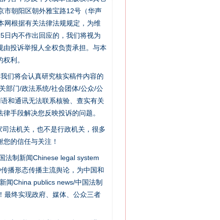
京市朝阳区朝外雅宝路12号（华声
：本网根据有关法律法规规定，为维
5日内不作出回应的，我们将视为
规由投诉举报人全权负责承担。与本
的权利。
件，我们将会认真研究核实稿件内容的
门/政法系统/社会团体/公众/公
用语和通讯无法联系核验、查实有关
法律手段解决您反映投诉的问题。
家司法机关，也不是行政机关，很多
谢您的信任与关注！
新闻Chinese legal system
种传播形态传播主流舆论，为中国和
“神药”背后的真相
na publics news/中国法制
社会矛盾！最终实现政府、媒体、公众三者