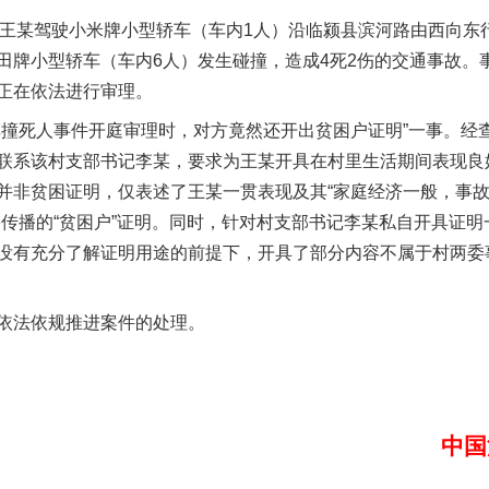
分，王某驾驶小米牌小型轿车（车内1人）沿临颍县滨河路由西向
田牌小型轿车（车内6人）发生碰撞，造成4死2伤的交通事故。
正在依法进行审理。
死人事件开庭审理时，对方竟然还开出贫困户证明”一事。经
联系该村支部书记李某，要求为王某开具在村里生活期间表现良
并非贫困证明，仅表述了王某一贯表现及其“家庭经济一般，事
传播的“贫困户”证明。同时，针对村支部书记李某私自开具证明
没有充分了解证明用途的前提下，开具了部分内容不属于村两委
法依规推进案件的处理。
中国