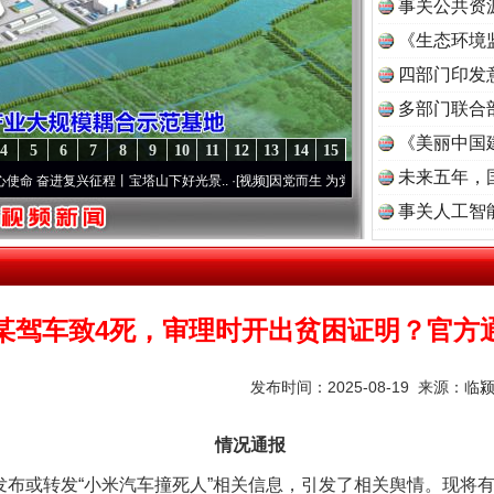
事关公共资
《生态环境
读
四部门印发
多部门联合
《美丽中国
4
5
6
7
8
9
10
11
12
13
14
15
未来五年，
复兴征程丨宝塔山下好光景..
·[视频]
因党而生 为党而战——百年“纪”事⑧加强纪律..
·[
事关人工智
某驾车致4死，审理时开出贫困证明？官方
发布时间：2025-08-19 来源：
临
情况通报
布或转发“小米汽车撞死人”相关信息，引发了相关舆情。现将