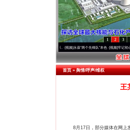
1
2
3
营20周年 深刻改变雪域高原..
·[视频]
永葆“两个先锋队”本色
·[视频]
牢记初心使命 奋进
首页
»
舆情/呼声/维权
王
8月17日，部分媒体在网上发