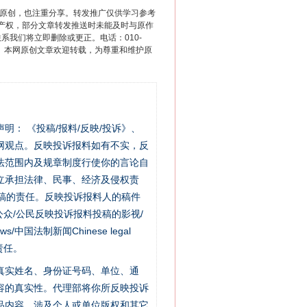
重原创，也注重分享。转发推广仅供学习参考
产权，部分文章转发推送时未能及时与原作
联系我们将立即删除或更正。电话：010-
2 1号。本网原创文章欢迎转载，为尊重和维护原
站严肃声明： 《投稿/报料/反映/投诉》、
网观点。反映投诉报料如有不实，反
法范围内及规章制度行使你的言论自
立承担法律、民事、经济及侵权责
稿的责任。反映投诉报料人的稿件
众/公民反映投诉报料投稿的影视/
s/中国法制新闻Chinese legal
责任。
的真实姓名、身份证号码、单位、通
容的真实性。代理部将你所反映投诉
品内容，涉及个人或单位版权和其它