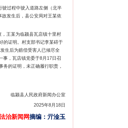
东行驶过程中驶入道路左侧（北半
事故发生后，县公安局对王某依
查，王某为临颍县瓦店镇十里村
好的证明。村支部书记李某碍于
故发生后为赔偿受害人已倾尽全
一事，瓦店镇党委于8月17日召
事务的证明，未正确履行职责，
临颍县人民政府新闻办公室
2025年8月18日
法治新闻网
摘编
：
亓淦玉