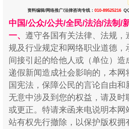
资料编辑/网络推广/法律咨询专线：
010-89525216
QQ
中国/公众/公共/全民/法治/法
一、
遵守各国有关法律、法规，
今
在谋一域中谋全局
规及行业规定和网络职业道德，
间接引起的给他人或（单位）造
递假新闻造成社会影响的，本网
国宪法，保障公民的言论自由和
无意中涉及到您的权益，请及时
或更正。特请来函来电说明本网
习近平的博鳌关键词
魏明亮
站有权先行撤除，以保护版权拥有者