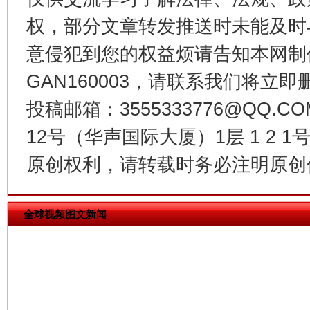
权，部分文章转发推送时未能及时
意侵犯到您的权益烦请告知本网制作采编
GAN160003，请联系我们将立即删
投稿邮箱：3555333776@QQ
今
在谋一域中谋全局
12号（华声国际大厦）1层 1 2
原创权利，请转载时务必注明原创作
全球视频图文新闻
习近平的博鳌关键词
魏明亮