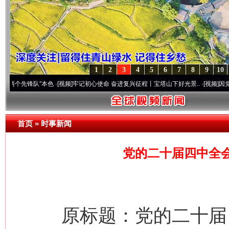
1
2
3
4
5
6
7
8
9
10
锋队”本色
·[视频]
牢记初心使命 奋进复兴征程丨宝塔山下好光景..
·[视频]
因党而生 为党
首页
»
时事新闻
党的二十届四中全会
原标题：党的二十届四