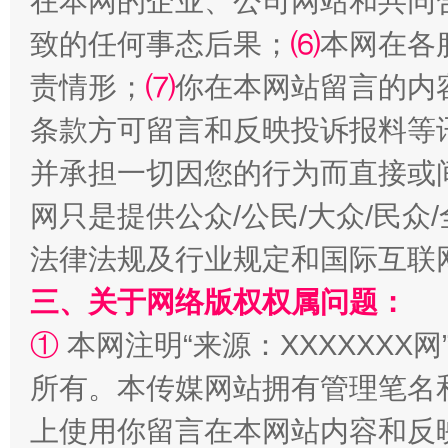
在本网的企业、公司网站和共同
揭批美国五大"原罪"
"炒
致的任何事态后果；
⑹
本网在各
责情形；
⑺
你在本网站留言的内
条款方可留言和反映投诉报料等
并承担一切因您的行为而直接或
网只是提供公众/公民/大众/民
法律法规及行业规定和国际互联
三、关于网络版权权属问题：
解纷+调解+退费，一次搞定
①
本网注明“来源：XXXXXXX网
所有。本传媒网站拥有管理笔名
上使用你留言在本网站内容和反