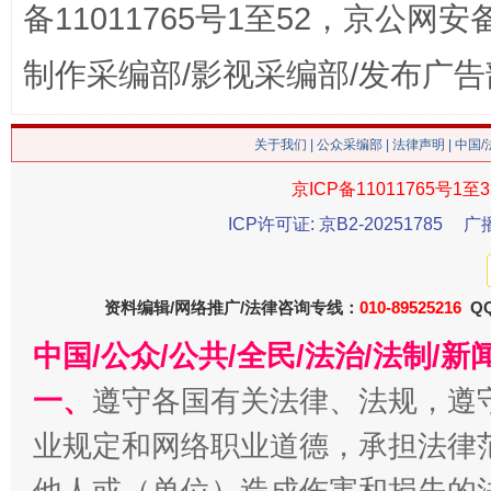
备11011765号1至52，京公网安备：
这是一记警钟！
谢
制作采编部/影视采编部/发布广告
关于我们
|
公众采编部
|
法律声明
| 中国
京ICP备11011765号1至3
ICP许可证: 京B2-20251785
广
资料编辑/网络推广/法律咨询专线：
010-89525216
QQ
中国/公众/公共/全民/法治/法制/
今
在谋一域中谋全局
一、
遵守各国有关法律、法规，遵
业规定和网络职业道德，承担法律
他人或（单位）造成伤害和损失的