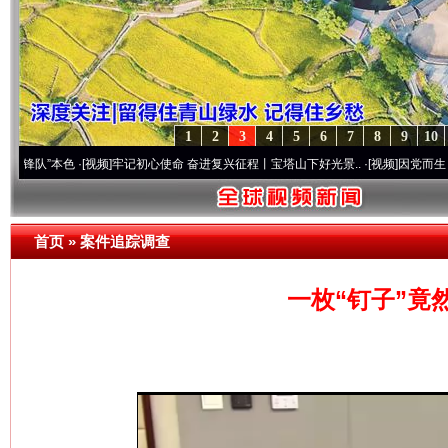
1
2
3
4
5
6
7
8
9
10
本色
·[视频]
牢记初心使命 奋进复兴征程丨宝塔山下好光景..
·[视频]
因党而生 为党而战—
首页
»
案件追踪调查
一枚“钉子”竟