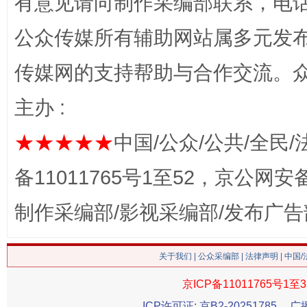
有意见请向制作采编部联系，电话：0
公众传媒所有辅助网站属多元发
传媒网的支持帮助与合作交流。
网上购药对药下症？
主办 :
★★★★★
中国/公众/公共/全民/
备11011765号1至52，京公网安备：
制作采编部/影视采编部/发布广告
关于我们
|
公众采编部
|
法律声明
| 中国
这是一记警钟！
谢
京ICP备11011765号1至3
ICP许可证: 京B2-20251785
广