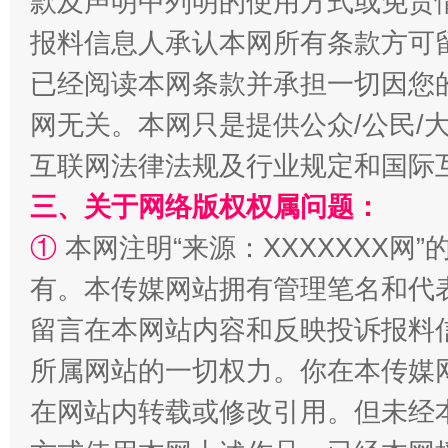
款及声明中列明的使用方式或免责
报料信息人承认本网所有条款方可
已经阅读本网条款并承担一切因您
揭批美国五大"原罪"
"炒
网无关。本网只是提供公众/公民/
互联网法律法规及行业规定和国际
三、关于网络版权权属问题：
①
本网注明“来源：XXXXXXX网”
有。本传媒网站拥有管理笔名和代
留言在本网站内容和反映投诉报料
所属网站的一切权力。你在本传媒
解纷+调解+退费，一次搞定
在网站内转载或修改引用。但未经