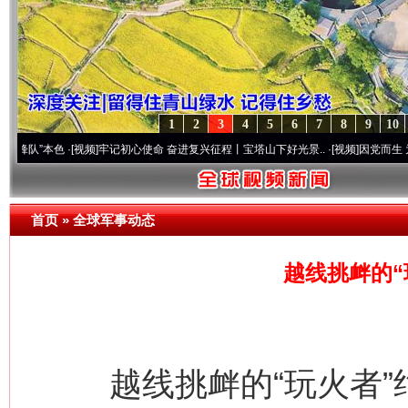
1
2
3
4
5
6
7
8
9
10
本色
·[视频]
牢记初心使命 奋进复兴征程丨宝塔山下好光景..
·[视频]
因党而生 为党而战—
首页
»
全球军事动态
越线挑衅的“
越线挑衅的“玩火者”