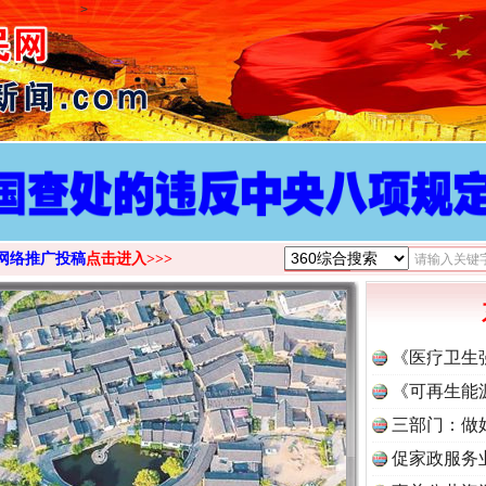
>
网络推广投稿
点击进入>>>
《医疗卫生
《可再生能
三部门：做
促家政服务