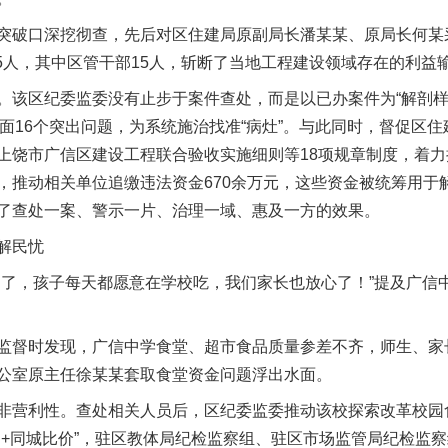
破口深挖彻查，先后对区住建局原副局长潘某某、原局长何某采
35人，其中区管干部15人，斩断了当地工程建设领域存在的利益
区纪委监委没有止步于案件查处，而是以已办案件为“解剖样
方面16个突出问题，为系统施治找准“病灶”。与此同时，督促区
上饶市广信区建设工程联合验收实施细则等18项规章制度，着
，推动相关单位追缴违法资金670余万元，这些资金被统筹用于
了查处一案、警示一片、治理一域、惠及一方的效果。
解民忧
，孩子每天都愿意在学校吃，我们家长也放心了！”提及广信
督时发现，广信中学食堂、超市食品质量参差不齐，师生、家
公室原主任徐某某套取食堂资金问题浮出水面。
营利性。查处相关人员后，区纪委监委推动该校探索改革校园
购+同城比价”，驻区教体局纪检监察组、驻区市场监管局纪检监