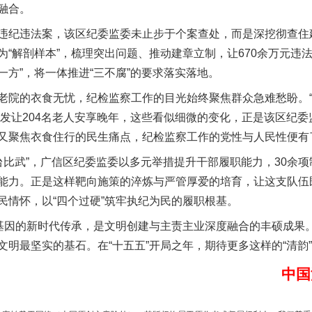
融合。
违法案，该区纪委监委未止步于个案查处，而是深挖彻查住建
“解剖样本”，梳理突出问题、推动建章立制，让670余万元违
方”，将一体推进“三不腐”的要求落实落地。
的衣食无忧，纪检监察工作的目光始终聚焦群众急难愁盼。“运
补发让204名老人安享晚年，这些看似细微的变化，正是该区纪
又聚焦衣食住行的民生痛点，纪检监察工作的党性与人民性便有
谢谢有你温暖了四季
台比武”，广信区纪委监委以多元举措提升干部履职能力，30余
能力。正是这样靶向施策的淬炼与严管厚爱的培育，让这支队伍
民情怀，以“四个过硬”筑牢执纪为民的履职根基。
因的新时代传承，是文明创建与主责主业深度融合的丰硕成果
文明最坚实的基石。在“十五五”开局之年，期待更多这样的“清韵
中国