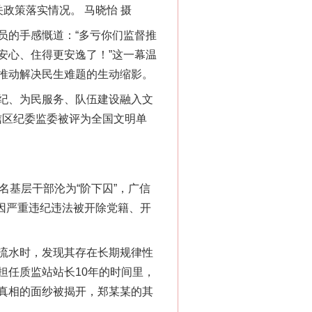
政策落实情况。 马晓怡 摄
的手感慨道：“多亏你们监督推
安心、住得更安逸了！”这一幕温
推动解决民生难题的生动缩影。
纪、为民服务、队伍建设融入文
广信区纪委监委被评为全国文明单
名基层干部沦为“阶下囚”，广信
某因严重违纪违法被开除党籍、开
流水时，发现其存在长期规律性
担任质监站站长10年的时间里，
真相的面纱被揭开，郑某某的其