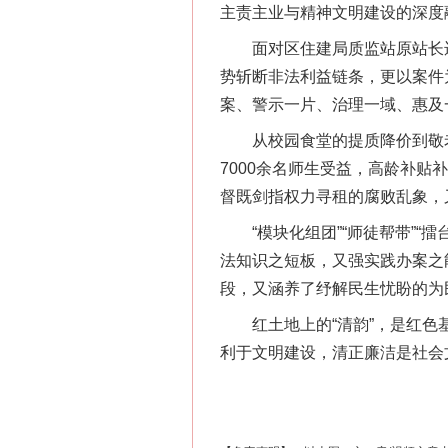
主责主业与精神文明建设的深度
面对区住建局质监站原站长违纪
势斩断非法利益链条，更以案件为
案、警示一片、治理一域、惠及一
从校园食堂的提质降价到敬老院
7000余名师生受益，高龄补贴
督既剑指权力寻租的腐败乱象，
这是一记警钟！
“模块化组团”“师徒帮带”“擂
法知识之短板，又强实践办案之
段，又涵养了纾解民生忧盼的为
红土地上的“清韵”，是红色基
利于文明建设，清正廉洁是社会