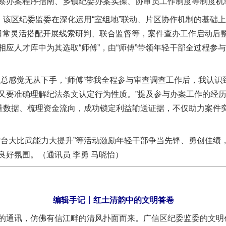
察办案程序指南、乡镇纪委办案实操、协审员工作制度等制度机制
该区纪委监委在深化运用“室组地”联动、片区协作机制的基础
日常灵活搭配开展线索研判、联合监督等，案件查办工作启动后
应人才库中为其选取“师傅”，由“师傅”带领年轻干部全过程参与
感觉无从下手，‘师傅’带我全程参与审查调查工作后，我认识
又要准确理解纪法条文认定行为性质。”提及参与办案工作的经
海量数据、梳理资金流向，成功锁定利益输送证据，不仅助力案件
大比武能力大提升”等活动激励年轻干部争当先锋、勇创佳绩
良好氛围。（通讯员 李勇 马晓怡）
编辑手记丨红土清韵中的文明答卷
茶叶“炒上天”
通讯，仿佛有信江畔的清风扑面而来。广信区纪委监委的文明