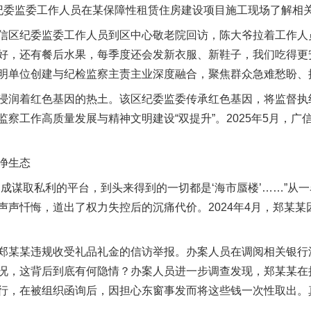
委监委工作人员在某保障性租赁住房建设项目施工现场了解相关
区纪委监委工作人员到区中心敬老院回访，陈大爷拉着工作人员
好，还有餐后水果，每季度还会发新衣服、新鞋子，我们吃得更
明单位创建与纪检监察主责主业深度融合，聚焦群众急难愁盼、
润着红色基因的热土。该区纪委监委传承红色基因，将监督执
察工作高质量发展与精神文明建设“双提升”。2025年5月，
净生态
谋取私利的平台，到头来得到的一切都是‘海市蜃楼’……”从一
声声忏悔，道出了权力失控后的沉痛代价。2024年4月，郑某
某某违规收受礼品礼金的信访举报。办案人员在调阅相关银行
况，这背后到底有何隐情？办案人员进一步调查发现，郑某某在
行，在被组织函询后，因担心东窗事发而将这些钱一次性取出。
。