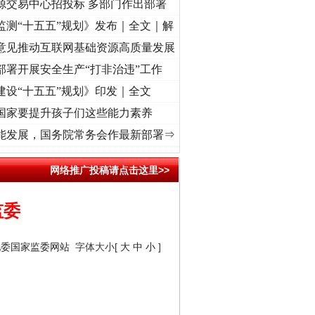
源交易中心招投标 多部门作出部署
监测“十五五”规划》发布｜全文｜解
意见推动互联网基础资源高质量发展
部署开展安全生产“打非治违”工作
建设“十五五”规划》印发｜全文
国家要提升孩子们这些能力素养
心使命 奋进复兴征程丨“转折之城”激荡..
·[视频]
牢记初心使命 奋进复兴征程丨红船起航处
能发展，国务院常务会作最新部署⇒
网络推广投稿请点击这里>>
监委
纪委国家监委网站
字体大小[
大
中
小
]