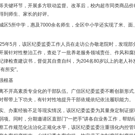
等关键环节，开展多方联动监督。改革后，校内超市同类商品价格
得到师生、家长的好评。
5所中学，惠及7000余名师生，全区中小学还实现了米、面
5年5月，该区纪委监委工作人员在走访公办敬老院时，发现部
开展针对性整治工作，查处了一批养老服务领域责任、作风和腐
纪律检查建议书，督促其自查自纠，为204名80岁以上的老人
有所安”。
强根基
不开高素质专业化的干部队伍。广信区纪委监委不断创新形式
对帮带上下功夫，有针对性地提升干部依规依纪依法履职能力。
、办案经验不足等现实情况，该区纪委监委为其量身定制证据
弱项。同时，分期邀请区直部门“一把手”讲各自业务工作，帮助
察工作规范化法治化正规化水平，该区纪委监委注重强化内控管