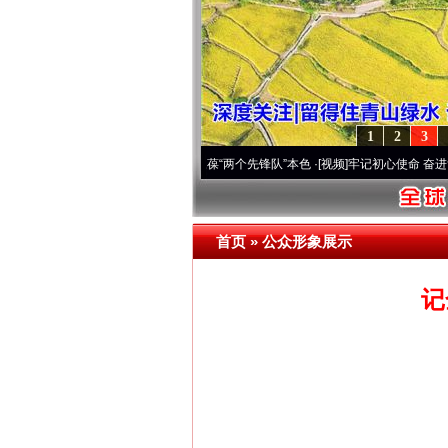
1
2
3
深刻改变雪域高原..
·[视频]
永葆“两个先锋队”本色
·[视频]
牢记初心使命 奋进复兴征程丨
首页
»
公众形象展示
记