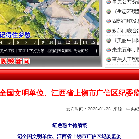
事关公共资
《生态环境
读
四部门印发
多部门联合
《美丽中国
4
5
6
7
8
9
10
11
12
13
14
15
未来五年，
宝塔山下好光景..
·[视频]
因党而生 为党而战——百年“纪”事⑧加强纪律..
·[视频]
牢记初
事关人工智
全国文明单位、江西省上饶市广信区纪委
发布时间：2026-01-26 来源：
中央
红色热土扬清韵
记全国文明单位、江西省上饶市广信区纪委监委