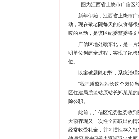
图为江西省上饶市广信区纪
新年伊始，江西省上饶市广信
动，现在敬老院每天的伙食都很
暖的互动，是该区纪委监委将文
广信区地处赣东北，是一片浸
明单位创建全过程，实现了纪检监
位。
以案破题除积弊，系统治理
“我把质监站站长这个岗位当成
区住建局质监站原站长郑某某的
除公职。
此前，广信区纪委监委收到郑
大额存现又一次性全部取出的情
经常收受礼金，并习惯性存入银
他违纪违法问题也逐渐浮出水面