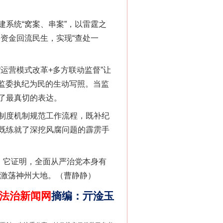
系统“窝案、串案”，以雷霆之
法资金回流民生，实现“查处一
营模式改革+多方联动监督”让
委监委执纪为民的生动写照。当监
了最真切的表达。
法官巧妙执行解纠纷
项制度机制规范工作流程，既补纪
既练就了深挖风腐问题的霹雳手
。它证明，全面从严治党本身有
”激荡神州大地。（曹静静）
法治新闻网
摘编
：
亓淦玉