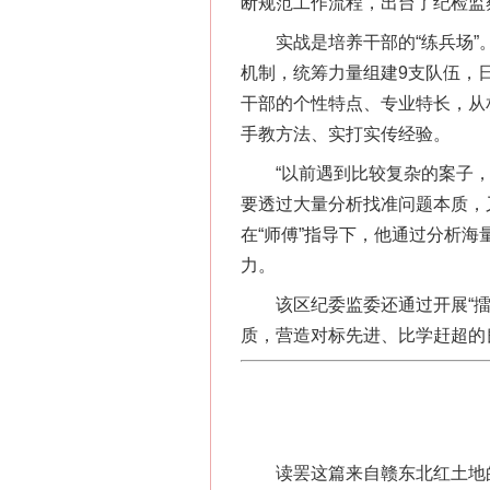
断规范工作流程，出台了纪检监
实战是培养干部的“练兵场”。
机制，统筹力量组建9支队伍，
干部的个性特点、专业特长，从相
手教方法、实打实传经验。
“以前遇到比较复杂的案子，总
要透过大量分析找准问题本质，
在“师傅”指导下，他通过分析
力。
该区纪委监委还通过开展“擂台
质，营造对标先进、比学赶超的
网上购药对药下症？
读罢这篇来自赣东北红土地的