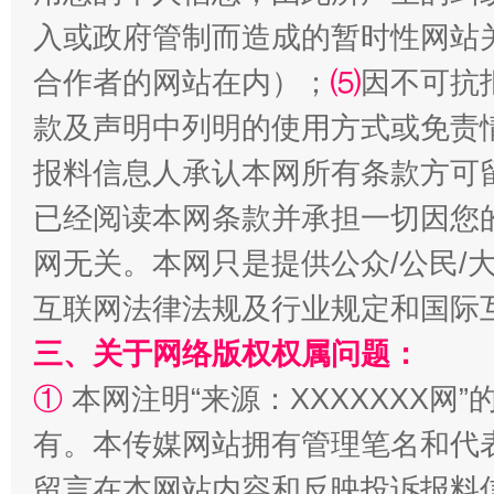
入或政府管制而造成的暂时性网站
合作者的网站在内）；
揭批美国五大"原罪"
⑸
因不可抗
"炒
款及声明中列明的使用方式或免责
报料信息人承认本网所有条款方可
已经阅读本网条款并承担一切因您
网无关。本网只是提供公众/公民/
互联网法律法规及行业规定和国际
三、关于网络版权权属问题：
解纷+调解+退费，一次搞定
①
本网注明“来源：XXXXXXX网”
有。本传媒网站拥有管理笔名和代
留言在本网站内容和反映投诉报料