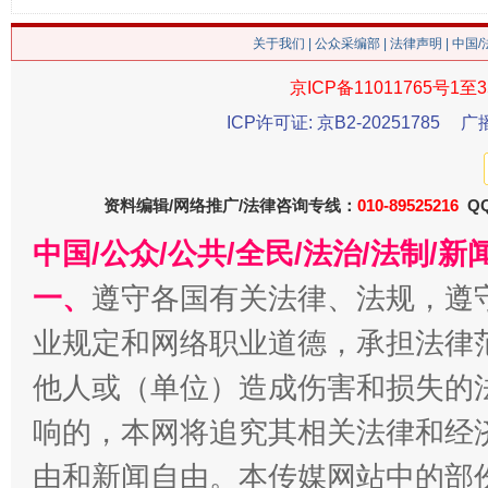
关于我们
|
公众采编部
|
法律声明
| 中国
京ICP备11011765号1至3
ICP许可证: 京B2-20251785
广
今
在谋一域中谋全局
资料编辑/网络推广/法律咨询专线：
010-89525216
QQ
中国/公众/公共/全民/法治/法制/
一、
遵守各国有关法律、法规，遵
业规定和网络职业道德，承担法律
他人或（单位）造成伤害和损失的
响的，本网将追究其相关法律和经
由和新闻自由。本传媒网站中的部
习近平的博鳌关键词
魏明亮