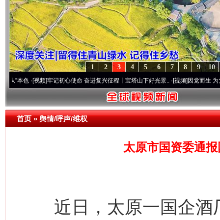
1
2
3
4
5
6
7
8
9
10
·[视频]
牢记初心使命 奋进复兴征程丨宝塔山下好光景..
·[视频]
因党而生 为党而战——百
首页
»
舆情/呼声/维权
太原市国资委通报
近日，太原一国企酒厂