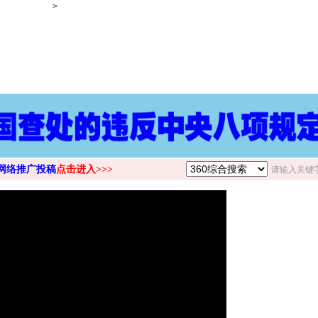
>
网络推广投稿
点击进入>>>