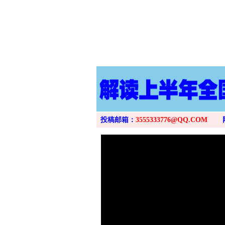
投稿邮箱：
3555333776@QQ.COM