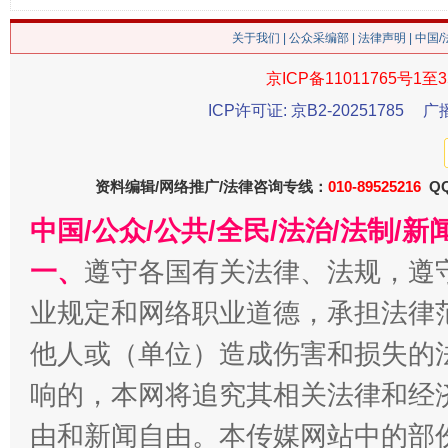
关于我们
|
公众采编部
|
法律声明
| 中国
京ICP备11011765号1至3
ICP许可证: 京B2-20251785
广
资料编辑/网络推广/法律咨询专线：
010-89525216
QQ
中国/公众/公共/全民/法治/法制/
今
一、
遵守各国有关法律、法规，遵
在谋一域中谋全局
业规定和网络职业道德，承担法律
他人或（单位）造成伤害和损失的
响的，本网将追究其相关法律和经
由和新闻自由。本传媒网站中的部