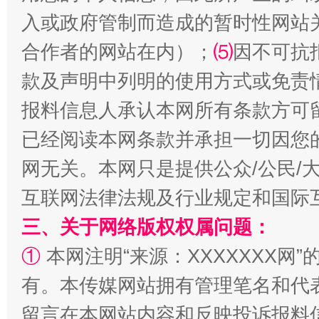
入或政府管制而造成的暂时性网站
合作者的网站在内）；
⑸
因不可抗
款及声明中列明的使用方式或免责
报料信息人承认本网所有条款方可
揭批美国五大"原罪"
"炒
已经阅读本网条款并承担一切因您
网无关。本网只是提供公众/公民/
互联网法律法规及行业规定和国际
三、关于网络版权权属问题：
①
本网注明“来源：XXXXXXX网”
有。本传媒网站拥有管理笔名和代
留言在本网站内容和反映投诉报料
解纷+调解+退费，一次搞定