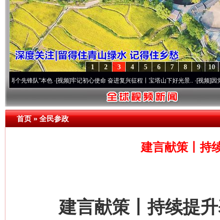
1
2
3
4
5
6
7
8
9
10
锋队”本色
·[视频]
牢记初心使命 奋进复兴征程丨宝塔山下好光景..
·[视频]
因党而生 为党
首页
»
全民参政
建言献策丨持
建言献策丨持续提升基