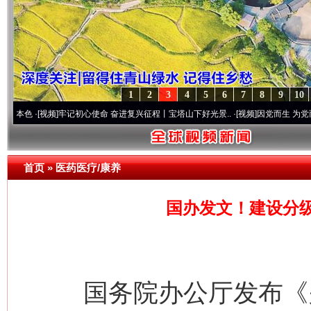
1
2
3
4
5
6
7
8
9
10
视频]
牢记初心使命 奋进复兴征程丨宝塔山下好光景..
·[视频]
因党而生 为党而战——百年
首页
»
医药医疗/康养
国办发文！建设分
国务院办公厅发布《关