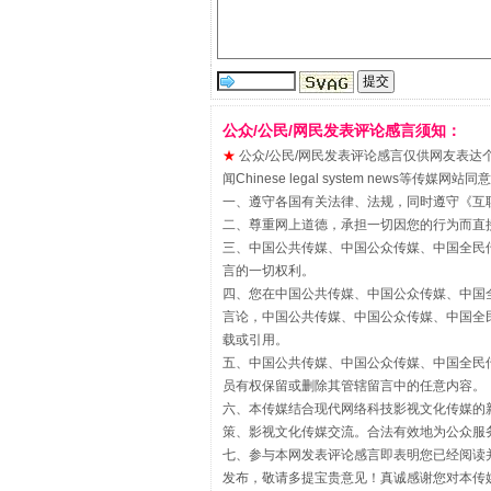
站台名比不上好声名
公众/公民/网民发表评论感言须知：
★
公众/公民/网民发表评论感言仅供网友表达个人看法
闻Chinese legal system new
一、遵守各国有关法律、法规，同时遵守《
互
二、尊重网上道德，承担一切因您的行为而直
三、中国公共传媒、中国公众传媒、中国全民传媒China 
言的一切权利。
四、您在中国公共传媒、中国公众传媒、中国全民传媒Chin
言论，中国公共传媒、中国公众传媒、中国全民传媒China
载或引用。
五、中国公共传媒、中国公众传媒、中国全民传媒China 
漫山遍野的桃花与雪山、麦地、白
员有权保留或删除其管辖留言中的任意内容。
六、本传媒结合现代网络科技影视文化传媒的新
策、影视文化传媒交流。合法有效地为公众服
七、参与本网发表评论感言即表明您已经阅读并
发布，敬请多提宝贵意见！真诚感谢您对本传