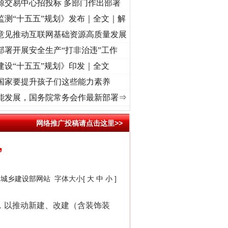
源交易中心招投标 多部门作出部署
监测“十五五”规划》发布｜全文｜解
意见推动互联网基础资源高质量发展
部署开展安全生产“打非治违”工作
建设“十五五”规划》印发｜全文
国家要提升孩子们这些能力素养
征程丨红船起航处 潮起..
·[视频]
一首歌的时间，读懂乐至的“诗与远方”
·[视频]
从《水
能发展，国务院常务会作最新部署⇒
网络推广投稿请点击这里>>
”
房城乡建设部网站
字体大小[
大
中
小
]
，以推动新建、改建（含装饰装