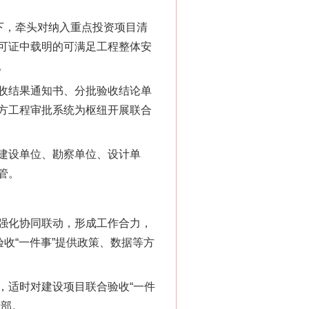
下，牵头对纳入重点投资项目清
可证中载明的可满足工程整体安
。
新中国诞生的见证
收结果通知书、分批验收结论单
方工程审批系统为枢纽开展联合
建设单位、勘察单位、设计单
管。
强化协同联动，形成工作合力，
收“一件事”提供政策、数据等方
千亩耕地变“别墅”
适时对建设项目联合验收“一件
设部。