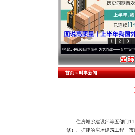
1
2
3
 奋进复兴征程丨宝塔山下好光景..
·[视频]
因党而生 为党而战——百年“纪”事⑧加强纪律
首页
»
时事新闻
住房城乡建设部等五部门11日
修）、扩建的房屋建筑工程、市