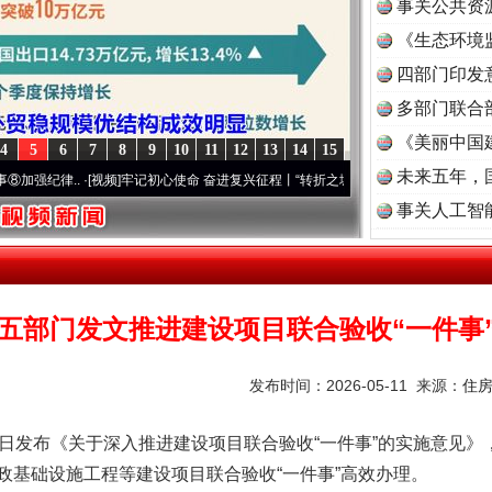
事关公共资
《生态环境
读
四部门印发
多部门联合
《美丽中国
4
5
6
7
8
9
10
11
12
13
14
15
未来五年，
..
·[视频]
牢记初心使命 奋进复兴征程丨“转折之城”激荡..
·[视频]
牢记初心使命 奋进复兴
事关人工智
五部门发文推进建设项目联合验收“一件事
发布时间：2026-05-11 来源：
住
发布《关于深入推进建设项目联合验收“一件事”的实施意见》
政基础设施工程等建设项目联合验收“一件事”高效办理。