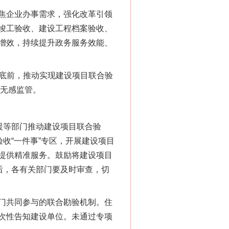
“神药”背后的真相
焦企业办事需求，强化改革引领
竣工验收、建设工程档案验收、
增效，持续提升政务服务效能、
6月底前，推动实现建设项目联合验
、无感监管。
援等部门推动建设项目联合验
收“一件事”专区，开展建设项目
法官巧妙执行解纠纷
提供精准服务。鼓励将建设项目
后，各有关部门要及时审查，切
门共同参与的联合勘验机制。住
次性告知建设单位。未通过专项