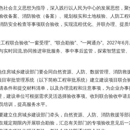
社会主义思想为指导，深入践行以人民为中心的发展思想，聚
茶叶“炒上天”
验收备案、消防验收（备案）、规划核实和土地核验、人防工程
消防安全检查等事项联合验收，实现流程优化、并联办理、提质
程联合验收“一窗受理”、“联合勘验”、“一网通办”。2027年
与实时回流,协同推进审批服务、事中事后监管，探索智慧监管
住房城乡建设部门要会同自然资源、人防、数据管理、消防救
设项目审批管理系统（以下简称工程审批系统）建立建设项目联合验
谢谢有你温暖了四季
请条件和提交材料清单，以及办理流程和注意事项，为企业办事
管理，建设单位可根据需求灵活选择验收事项。收到联合验收申请
员培训，提高服务水平。
建立住房城乡建设部门牵头，自然资源、人防、消防救援等部
在规定期限内开展联合勘验，汇总有关部门的专项验收意见后一