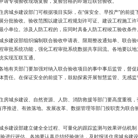
申请专项验收现场复验，复验合格的即通过联合验收。
城乡建设部门可根据项目实际，在“保安全、早投产”的前提
展分批验收。验收范围以建设工程规划许可证、建设工程施工许
最小单位。涉及人防工程的，应同时具备人防工程竣工验收条件
今年投资意愿榜揭晓
乡建设部组织编制联合验收申请表、限期整改通知单、联合验
程审批系统功能，强化工程审批系统数据共享回流。各地要以地
统实现互联互通。
地有关部门要加强对纳入联合验收项目的事中事后监管，督促
体责任。在保证安全的前提下，鼓励探索开展智慧监管、无感监
房城乡建设、自然资源、人防、消防救援等部门要高度重视，
”有序推进、有效落地。发展改革、数据管理等部门按职责为联合验
魏明亮严重违纪违法案透视
乡建设部建立健全全过程、可量化的跟踪监测与效果评估机制，
体验进行评估。各地要认真总结经验做法，及时报送住房城乡建